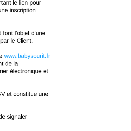
ant le lien pour
ne inscription
font l'objet d'une
ar le Client.
te
www.babysourit.fr
t de la
rier électronique et
CGV et constitue une
 de signaler