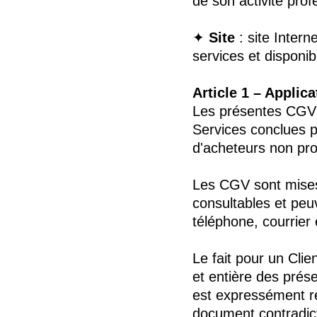
de son activité prof
✦
Site
: site Inter
services et disponi
Article 1 – Applic
Les présentes CGV s
Services conclues p
d'acheteurs non prof
Les CGV sont mises à
consultables et pe
téléphone, courrier 
Le fait pour un Cli
et entière des pré
est expressément re
document contradict