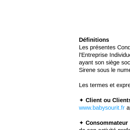
Définitions
Les présentes Cond
l’Entreprise Indivi
ayant son siège soc
Sirene sous le num
Les termes et expre
✦
Client ou Clien
www.babysourit.fr
a
✦
Consommateur