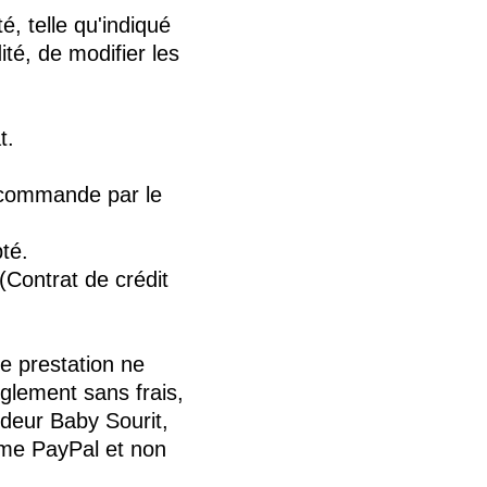
é, telle qu'indiqué
ité, de modifier les
t.
a commande par le
té.
 (Contrat de crédit
e prestation ne
èglement sans frais,
ndeur Baby Sourit,
sme PayPal et non