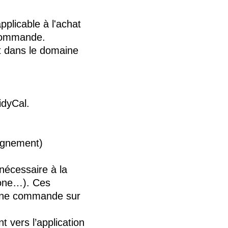
pplicable à l'achat
a commande.
t dans le domaine
idyCal.
pagnement)
 nécessaire à la
hone…). Ces
a une commande sur
t vers l’application