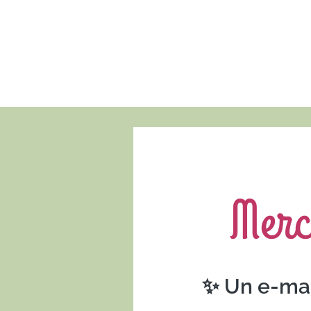
Merc
✨ Un e-mail