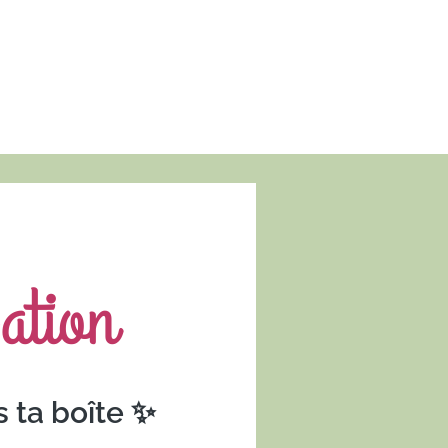
ation
s ta boîte ✨